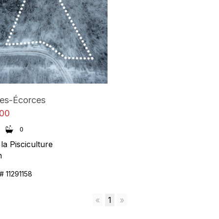
es-Écorces
00
0
la Pisciculture
n
 # 11291158
«
1
»