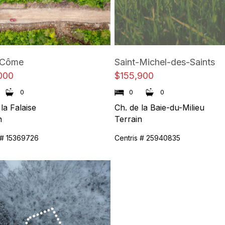
-Côme
Saint-Michel-des-Saints
000
$155,900
0
0
0
la Falaise
Ch. de la Baie-du-Milieu
n
Terrain
 # 15369726
Centris # 25940835