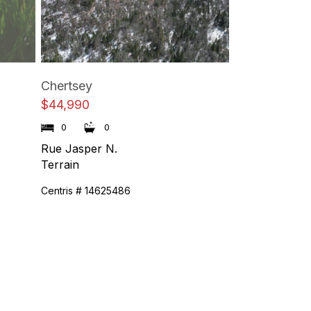
Chertsey
$44,990
0
0
Rue Jasper N.
Terrain
Centris # 14625486