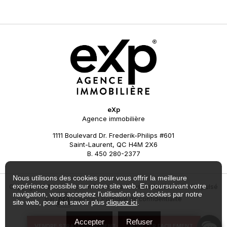
eXp
Agence immobilière
1111 Boulevard Dr. Frederik-Philips #601
Saint-Laurent, QC H4M 2X6
B. 450 280-2377
Nous utilisons des cookies pour vous offrir la meilleure
expérience possible sur notre site web. En poursuivant votre
Copyright © 2024 Benjamin Rousseau. Tous droits réservés. Propulsé
navigation, vous acceptez l'utilisation des cookies par notre
par
,Politique de confidentialité
site web, pour en savoir plus
cliquez ici
.
Accepter
Refuser
VENDRE STRATÉGIQUEMENT
ACHETER FACILEMENT